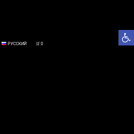
Откры
РУССКИЙ
🛒
0