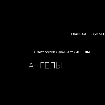
Перейти
к
содержимому
ГЛАВНАЯ
ОБО МН
Home
>
Фотосессии
>
Файн Арт
>
АНГЕЛЫ
АНГЕЛЫ