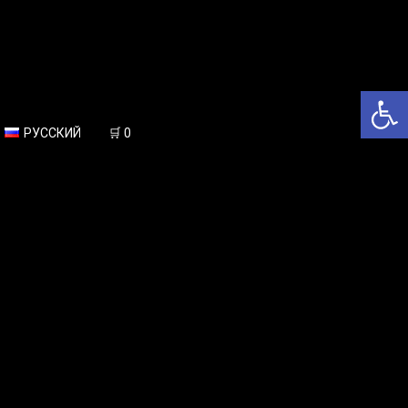
Откры
РУССКИЙ
🛒
0