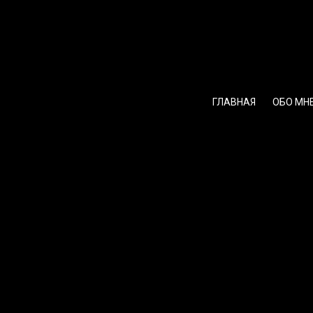
Перейти
к
содержимому
ГЛАВНАЯ
ОБО МН