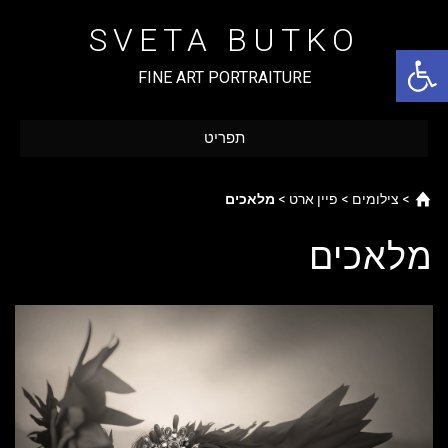
Ski
t
SVETA BUTKO
conten
פתח סרגל נגישות
FINE ART PORTRAITURE
תפריט
Home
>
צילומים
>
פיין ארט
>
מלאכים
מלאכים