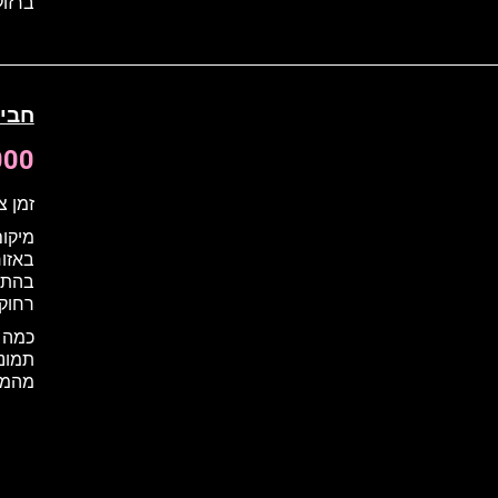
ברזולו
חבי
2000 
זמן צ
מיקום
באזור
בהתאם
רחוקה בתוס
תמונו
מהמצל