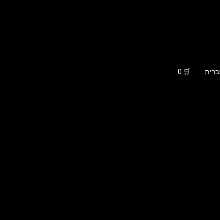
ברית
🛒
0