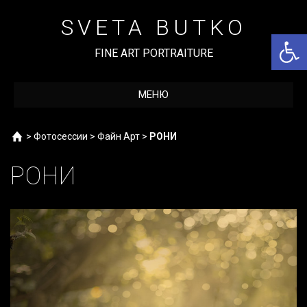
Перейти
к
SVETA BUTKO
содержимому
Откры
FINE ART PORTRAITURE
МЕНЮ
Home
>
Фотосессии
>
Файн Арт
>
РОНИ
РОНИ