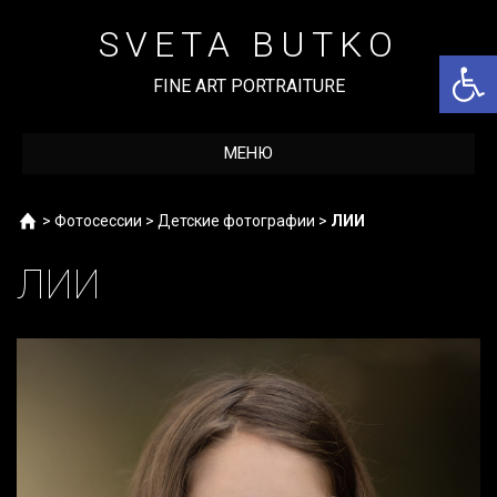
Перейти
к
SVETA BUTKO
содержимому
Откры
FINE ART PORTRAITURE
МЕНЮ
Home
>
Фотосессии
>
Детские фотографии
>
ЛИИ
ЛИИ