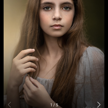
1
/
5