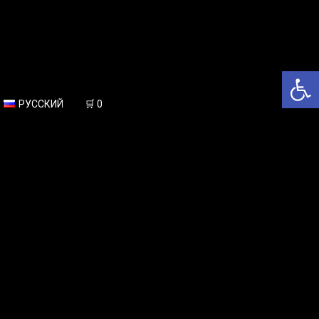
Откры
РУССКИЙ
🛒
0