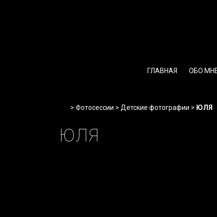
Перейти
к
содержимому
ГЛАВНАЯ
ОБО МН
Home
>
Фотосессии
>
Детские фотографии
>
ЮЛЯ
ЮЛЯ