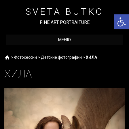
Перейти
к
SVETA BUTKO
содержимому
Откры
FINE ART PORTRAITURE
МЕНЮ
Home
>
Фотосессии
>
Детские фотографии
>
ХИЛА
ХИЛА