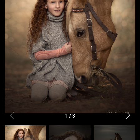
1
/
3