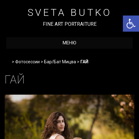
Перейти
к
SVETA BUTKO
содержимому
Откры
FINE ART PORTRAITURE
МЕНЮ
Home
>
Фотосессии
>
Бар/Бат Мицва
>
ГАЙ
ГАЙ