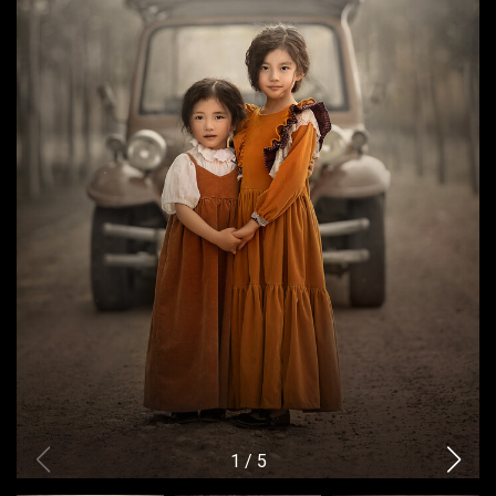
1
/
5