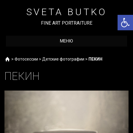
Перейти
к
SVETA BUTKO
содержимому
Откры
FINE ART PORTRAITURE
МЕНЮ
Home
>
Фотосессии
>
Детские фотографии
>
ПЕКИН
ПЕКИН