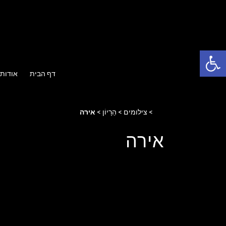
Ski
t
conten
פתח סרגל נגישות
דף הבית
אודות
Home
>
צילומים
>
הֵרָיוֹן
>
אירה
אירה