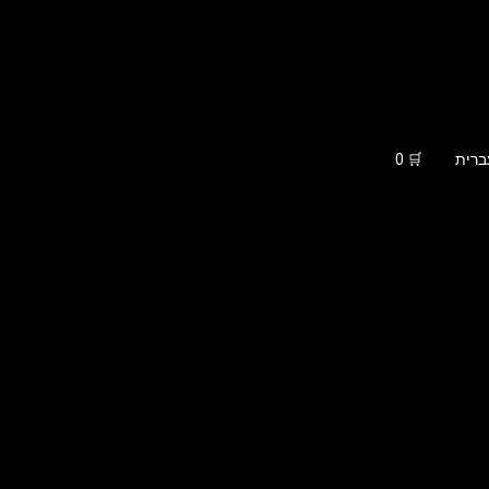
ברית
🛒
0